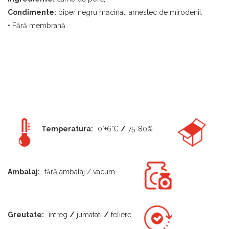
Condimente:
piper negru măcinat, amestec de mirodenii.
•
Fără membrană
Temperatura:
0°+6°C
/
75-80%
Ambalaj:
fără ambalaj / vacum
Greutate:
întreg
/
jumatati
/
feliere