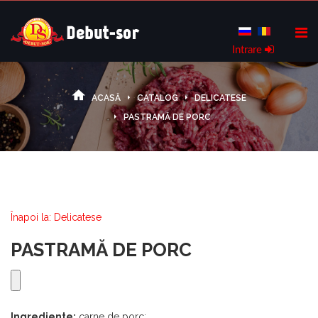
Intrare
ACASĂ
CATALOG
DELICATESE
PASTRAMĂ DE PORC
Înapoi la: Delicatese
PASTRAMĂ DE PORC
Ingrediente:
carne de porc;