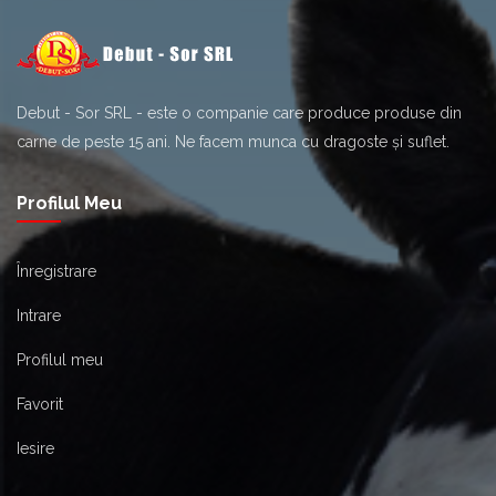
Debut - Sor SRL - este o companie care produce produse din
carne de peste 15 ani. Ne facem munca cu dragoste și suflet.
Profilul Meu
Înregistrare
Intrare
Profilul meu
Favorit
Iesire