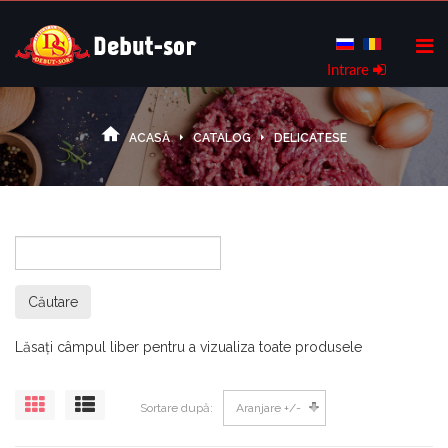
Intrare
ACASĂ
CATALOG
DELICATESE
Lăsați câmpul liber pentru a vizualiza toate produsele
Sortare după
Aranjare +/-